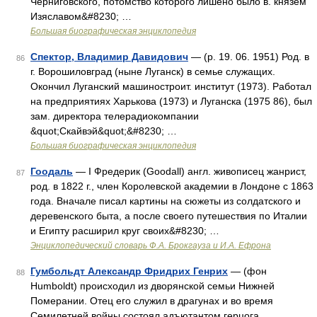
Черниговского, потомство которого лишено было в. князем
Изяславом&#8230; …
Большая биографическая энциклопедия
Спектор, Владимир Давидович
— (р. 19. 06. 1951) Род. в
86
г. Ворошиловград (ныне Луганск) в семье служащих.
Окончил Луганский машиностроит. институт (1973). Работал
на предприятиях Харькова (1973) и Луганска (1975 86), был
зам. директора телерадиокомпании
&quot;Скайвэй&quot;&#8230; …
Большая биографическая энциклопедия
Гоодаль
— I Фредерик (Goodall) англ. живописец жанрист,
87
род. в 1822 г., член Королевской академии в Лондоне с 1863
года. Вначале писал картины на сюжеты из солдатского и
деревенского быта, а после своего путешествия по Италии
и Египту расширил круг своих&#8230; …
Энциклопедический словарь Ф.А. Брокгауза и И.А. Ефрона
Гумбольдт Александр Фридрих Генрих
— (фон
88
Humboldt) происходил из дворянской семьи Нижней
Померании. Отец его служил в драгунах и во время
Семилетней войны состоял адъютантом герцога