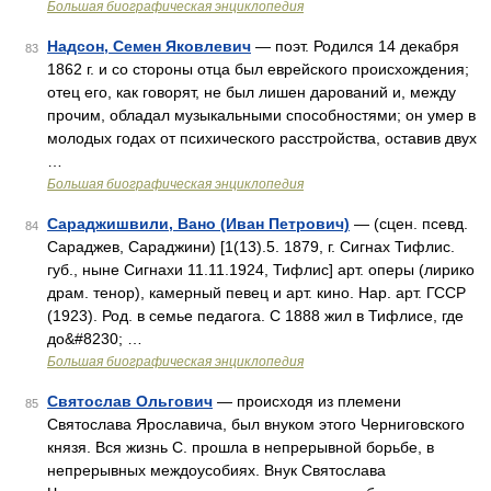
Большая биографическая энциклопедия
Надсон, Семен Яковлевич
— поэт. Родился 14 декабря
83
1862 г. и со стороны отца был еврейского происхождения;
отец его, как говорят, не был лишен дарований и, между
прочим, обладал музыкальными способностями; он умер в
молодых годах от психического расстройства, оставив двух
…
Большая биографическая энциклопедия
Сараджишвили, Вано (Иван Петрович)
— (сцен. псевд.
84
Сараджев, Сараджини) [1(13).5. 1879, г. Сигнах Тифлис.
губ., ныне Сигнахи 11.11.1924, Тифлис] арт. оперы (лирико
драм. тенор), камерный певец и арт. кино. Нар. арт. ГССР
(1923). Род. в семье педагога. С 1888 жил в Тифлисе, где
до&#8230; …
Большая биографическая энциклопедия
Святослав Ольгович
— происходя из племени
85
Святослава Ярославича, был внуком этого Черниговского
князя. Вся жизнь С. прошла в непрерывной борьбе, в
непрерывных междоусобиях. Внук Святослава