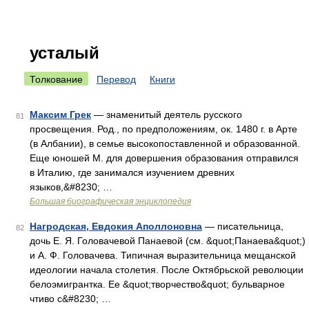
усталый
Толкование
Перевод
Книги
Максим Грек
— знаменитый деятель русского
81
просвещения. Род., по предположениям, ок. 1480 г. в Арте
(в Албании), в семье высокопоставленной и образованной.
Еще юношей М. для довершения образования отправился
в Италию, где занимался изучением древних
языков,&#8230; …
Большая биографическая энциклопедия
Нагродская, Евдокия Аполлоновна
— писательница,
82
дочь Е. Я. Головачевой Панаевой (см. &quot;Панаева&quot;)
и А. Ф. Головачева. Типичная выразительница мещанской
идеологии начала столетия. После Октябрьской революции
белоэмигрантка. Ее &quot;творчество&quot; бульварное
чтиво с&#8230; …