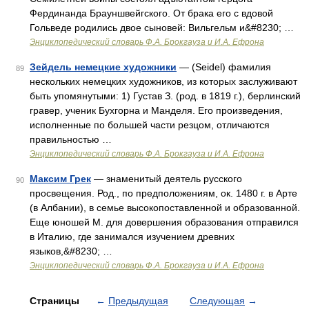
Фердинанда Брауншвейгского. От брака его с вдовой
Гольведе родились двое сыновей: Вильгельм и&#8230; …
Энциклопедический словарь Ф.А. Брокгауза и И.А. Ефрона
Зейдель немецкие художники
— (Seidel) фамилия
89
нескольких немецких художников, из которых заслуживают
быть упомянутыми: 1) Густав З. (род. в 1819 г.), берлинский
гравер, ученик Бухгорна и Манделя. Его произведения,
исполненные по большей части резцом, отличаются
правильностью …
Энциклопедический словарь Ф.А. Брокгауза и И.А. Ефрона
Максим Грек
— знаменитый деятель русского
90
просвещения. Род., по предположениям, ок. 1480 г. в Арте
(в Албании), в семье высокопоставленной и образованной.
Еще юношей М. для довершения образования отправился
в Италию, где занимался изучением древних
языков,&#8230; …
Энциклопедический словарь Ф.А. Брокгауза и И.А. Ефрона
Страницы
←
Предыдущая
Следующая
→